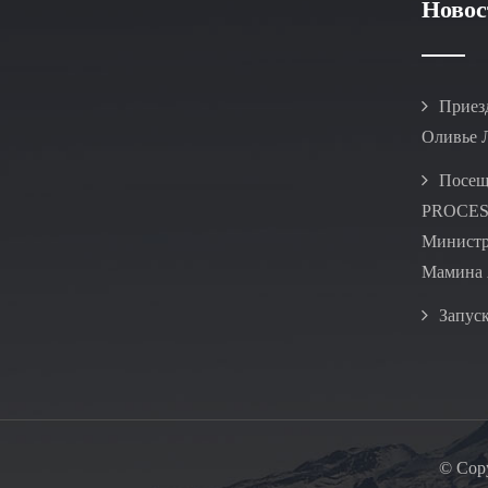
Новос
Приезд
Оливье 
Посещ
PROCES
Министр
Мамина 
Запуск
© Copy