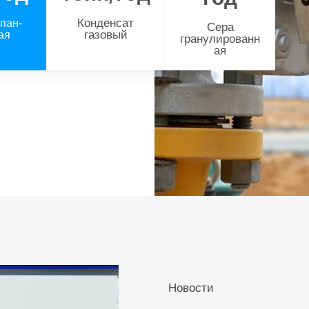
Конденсат
пан-
Сера
газовый
ая
гранулированн
ая
Новости