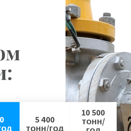
ом
и:
10 500
0
5 400
тонн/
год
тонн/год
год