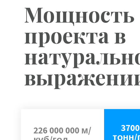
Мощность
проекта в
натуральн
выражени
3700
226 000 000 м/
тонн/
куб/год